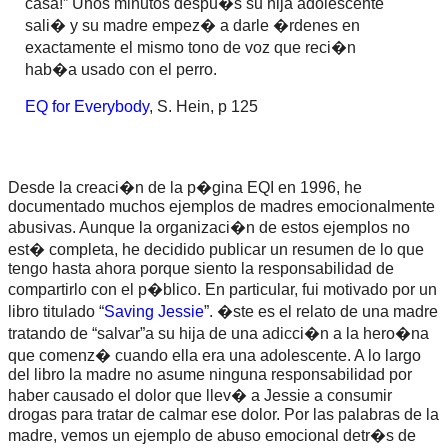
casa!” Unos minutos despu�s su hija adolescente
sali� y su madre empez� a darle �rdenes en
exactamente el mismo tono de voz que reci�n
hab�a usado con el perro.
EQ for Everybody
, S. Hein, p 125
Desde la creaci�n de la p�gina EQI en 1996, he
documentado muchos ejemplos de madres emocionalmente
abusivas. Aunque la organizaci�n de estos ejemplos no
est� completa, he decidido publicar un resumen de lo que
tengo hasta ahora porque siento la responsabilidad de
compartirlo con el p�blico. En particular, fui motivado por un
libro titulado “
Saving Jessie
”. �ste es el relato de una madre
tratando de “salvar”a su hija de una adicci�n a la hero�na
que comenz� cuando ella era una adolescente. A lo largo
del libro la madre no asume ninguna responsabilidad por
haber causado el dolor que llev� a Jessie a consumir
drogas para tratar de calmar ese dolor. Por las palabras de la
madre, vemos un ejemplo de abuso emocional detr�s de