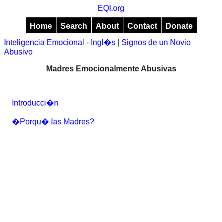
EQI.org
Home
Search
About
Contact
Donate
Inteligencia Emocional
-
Ingl�s
|
Signos de un Novio
Abusivo
Madres Emocionalmente Abusivas
Introducci�n
�Porqu� las Madres?