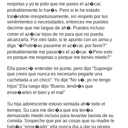
respetas y yo te pido que me pases el az�car,
probablemente lo har�s. Pero si te he estado
trat�ndote irrespetuosamente, sin respeto por tus
sentimientos o necesidades, entonces me puedes
decirme que me largue de ah�. Puedes incluso
correr el az�car lejos de mi para que no pueda
alcanzarla. Por otro lado, si te apunto con un arma y
digo “�Podr�as pasarme el az�car, por favor?"
probablemente me pasar�s el az�car. �Pero esto
es porque me respetas o porque me tienes miedo?"
Ella pareci� entender mi punto, pero dijo “Supongo
que crees que nunca es necesario pegarle una
cachetada a un chico”. Yo dije “No s�, yo no tengo
hijos” Ella luego dijo “Bueno, tendr�s que
ense�arles el bien y el mal”
Su hija adolescente estuvo sentada ah� todo el
tiempo. Su cara me dec�a que ela ten�a
demasiado miedo incluso para levantar lavista de su
comida. Sospeche que por as cosas que su madre le
hab�a "ense�ado" ella nunca iba a dar su propia