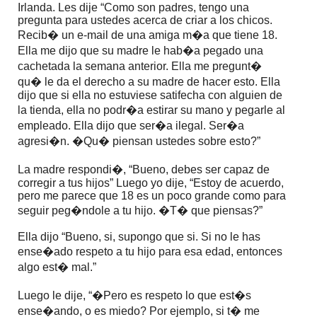
Irlanda. Les dije “Como son padres, tengo una
pregunta para ustedes acerca de criar a los chicos.
Recib� un e-mail de una amiga m�a que tiene 18.
Ella me dijo que su madre le hab�a pegado una
cachetada la semana anterior. Ella me pregunt�
qu� le da el derecho a su madre de hacer esto. Ella
dijo que si ella no estuviese satifecha con alguien de
la tienda, ella no podr�a estirar su mano y pegarle al
empleado. Ella dijo que ser�a ilegal. Ser�a
agresi�n. �Qu� piensan ustedes sobre esto?”
La madre respondi�, “Bueno, debes ser capaz de
corregir a tus hijos” Luego yo dije, “Estoy de acuerdo,
pero me parece que 18 es un poco grande como para
seguir peg�ndole a tu hijo. �T� que piensas?”
Ella dijo “Bueno, si, supongo que si. Si no le has
ense�ado respeto a tu hijo para esa edad, entonces
algo est� mal.”
Luego le dije, “�Pero es respeto lo que est�s
ense�ando, o es miedo? Por ejemplo, si t� me