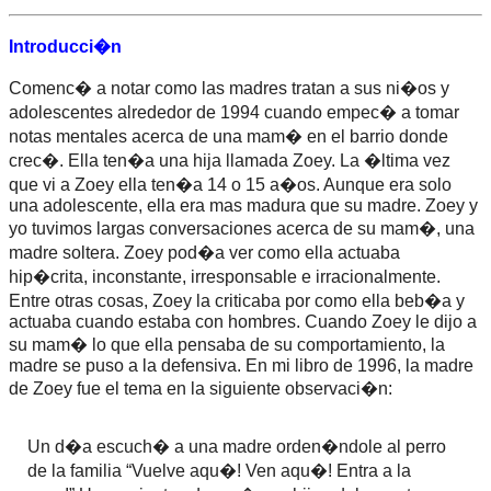
Introducci�n
Comenc� a notar como las madres tratan a sus ni�os y
adolescentes alrededor de 1994 cuando empec� a tomar
notas mentales acerca de una mam� en el barrio donde
crec�. Ella ten�a una hija llamada Zoey. La �ltima vez
que vi a Zoey ella ten�a 14 o 15 a�os. Aunque era solo
una adolescente, ella era mas madura que su madre. Zoey y
yo tuvimos largas conversaciones acerca de su mam�, una
madre soltera. Zoey pod�a ver como ella actuaba
hip�crita, inconstante, irresponsable e irracionalmente.
Entre otras cosas, Zoey la criticaba por como ella beb�a y
actuaba cuando estaba con hombres. Cuando Zoey le dijo a
su mam� lo que ella pensaba de su comportamiento, la
madre se puso a la defensiva. En mi libro de 1996, la madre
de Zoey fue el tema en la siguiente observaci�n:
Un d�a escuch� a una madre orden�ndole al perro
de la familia “Vuelve aqu�! Ven aqu�! Entra a la