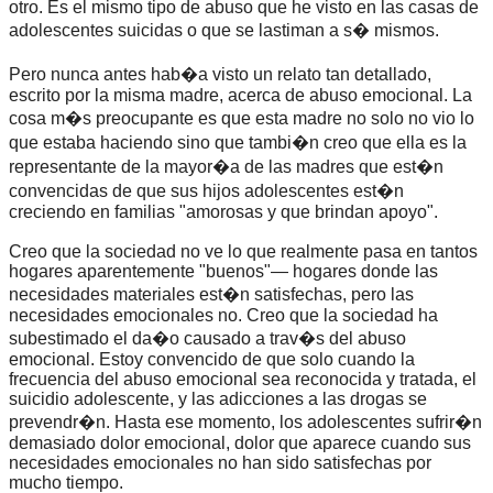
otro. Es el mismo tipo de abuso que he visto en las casas de
adolescentes suicidas o que se lastiman a s� mismos.
Pero nunca antes hab�a visto un relato tan detallado,
escrito por la misma madre, acerca de abuso emocional. La
cosa m�s preocupante es que esta madre no solo no vio lo
que estaba haciendo sino que tambi�n creo que ella es la
representante de la mayor�a de las madres que est�n
convencidas de que sus hijos adolescentes est�n
creciendo en familias "amorosas y que brindan apoyo".
Creo que la sociedad no ve lo que realmente pasa en tantos
hogares aparentemente "buenos"— hogares donde las
necesidades materiales est�n satisfechas, pero las
necesidades emocionales no. Creo que la sociedad ha
subestimado el da�o causado a trav�s del abuso
emocional. Estoy convencido de que solo cuando la
frecuencia del abuso emocional sea reconocida y tratada, el
suicidio adolescente, y las adicciones a las drogas se
prevendr�n. Hasta ese momento, los adolescentes sufrir�n
demasiado dolor emocional, dolor que aparece cuando sus
necesidades emocionales no han sido satisfechas por
mucho tiempo.