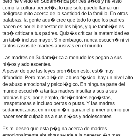
pero he vivido en Sudam�rica por tres a�os y he visto
como la cultura perpet�a lo que solo puedo llamar un
peligroso mito acerca de la santidad de la familia. En otras
palabras, la gente aqu� cree que todo lo que los padres
hacen es por el bienestar de los hijos, y que tambi�n es
tab� criticar a tus padres. Quiz�s criticar la maternidad es
un tab� incluso mayor. Sin embargo, nunca escuch� ni vi
tantos casos de madres abusivas en el mundo.
Las madres en Sudam�rica a menudo les pegan a sus
ni�os y adolescentes.
A pesar de que las leyes proh�ben esto, est� muy
difundido. Pero mas all� del abuso f�sico, hay un nivel alto
de abuso emocional y psicol�gico. En ninguna parte del
mundo escuch� a tantas madres insultar a sus a sus
propias hijas, por ejemplo, dici�ndoles ego�stas,
irrespetuosas e incluso perras o putas. Y las madres
sudamericanas, en mi opini�n, ganan el primer premio por
hacer sentir culpables a sus ni�os y adolescentes.
Es mi deseo que esta p�gina acerca de madres
emocionalmente abusivas ayude a la generaci�n mas