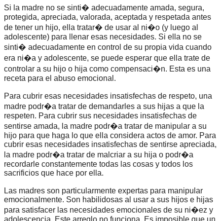
Si la madre no se sinti� adecuadamente amada, segura,
protegida, apreciada, valorada, aceptada y respetada antes
de tener un hijo, ella tratar� de usar al ni�o (y luego al
adolescente) para llenar esas necesidades. Si ella no se
sinti� adecuadamente en control de su propia vida cuando
era ni�a y adolescente, se puede esperar que ella trate de
controlar a su hijo o hija como compensaci�n. Esta es una
receta para el abuso emocional.
Para cubrir esas necesidades insatisfechas de respeto, una
madre podr�a tratar de demandarles a sus hijas a que la
respeten. Para cubrir sus necesidades insatisfechas de
sentirse amada, la madre podr�a tratar de manipular a su
hijo para que haga lo que ella considera actos de amor. Para
cubrir esas necesidades insatisfechas de sentirse apreciada,
la madre podr�a tratar de malcriar a su hija o podr�a
recordarle constantemente todas las cosas y todos los
sacrificios que hace por ella.
Las madres son particularmente expertas para manipular
emocionalmente. Son habilidosas al usar a sus hijos e hijas
para satisfacer las necesidades emocionales de su ni�ez y
adolescencia. Este arreglo no funciona. Es imposible que un