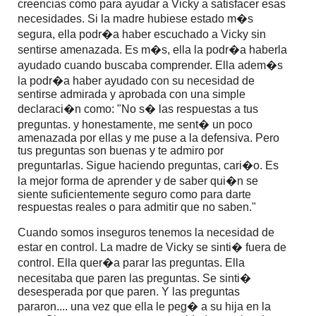
creencias como para ayudar a Vicky a satisfacer esas
necesidades. Si la madre hubiese estado m�s
segura, ella podr�a haber escuchado a Vicky sin
sentirse amenazada. Es m�s, ella la podr�a haberla
ayudado cuando buscaba comprender. Ella adem�s
la podr�a haber ayudado con su necesidad de
sentirse admirada y aprobada con una simple
declaraci�n como: "No s� las respuestas a tus
preguntas. y honestamente, me sent� un poco
amenazada por ellas y me puse a la defensiva. Pero
tus preguntas son buenas y te admiro por
preguntarlas. Sigue haciendo preguntas, cari�o. Es
la mejor forma de aprender y de saber qui�n se
siente suficientemente seguro como para darte
respuestas reales o para admitir que no saben."
Cuando somos inseguros tenemos la necesidad de
estar en control. La madre de Vicky se sinti� fuera de
control. Ella quer�a parar las preguntas. Ella
necesitaba que paren las preguntas. Se sinti�
desesperada por que paren. Y las preguntas
pararon.... una vez que ella le peg� a su hija en la