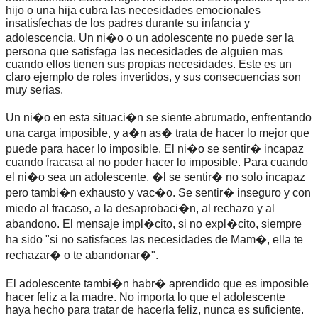
hijo o una hija cubra las necesidades emocionales
insatisfechas de los padres durante su infancia y
adolescencia. Un ni�o o un adolescente no puede ser la
persona que satisfaga las necesidades de alguien mas
cuando ellos tienen sus propias necesidades. Este es un
claro ejemplo de roles invertidos, y sus consecuencias son
muy serias.
Un ni�o en esta situaci�n se siente abrumado, enfrentando
una carga imposible, y a�n as� trata de hacer lo mejor que
puede para hacer lo imposible. El ni�o se sentir� incapaz
cuando fracasa al no poder hacer lo imposible. Para cuando
el ni�o sea un adolescente, �l se sentir� no solo incapaz
pero tambi�n exhausto y vac�o. Se sentir� inseguro y con
miedo al fracaso, a la desaprobaci�n, al rechazo y al
abandono. El mensaje impl�cito, si no expl�cito, siempre
ha sido "si no satisfaces las necesidades de Mam�, ella te
rechazar� o te abandonar�".
El adolescente tambi�n habr� aprendido que es imposible
hacer feliz a la madre. No importa lo que el adolescente
haya hecho para tratar de hacerla feliz, nunca es suficiente.